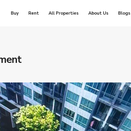
Buy
Rent
All Properties
About Us
Blogs
tment