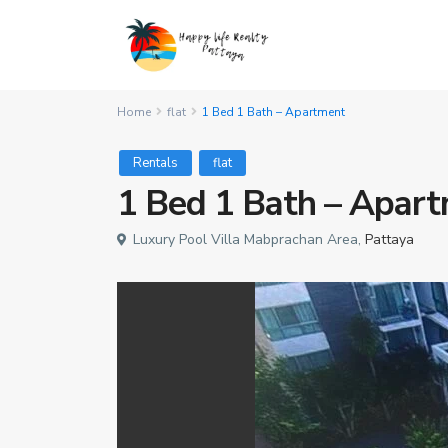
Home
flat
1 Bed 1 Bath – Apartment
Rentals
flat
1 Bed 1 Bath – Apar
Luxury Pool Villa Mabprachan Area,
Pattaya