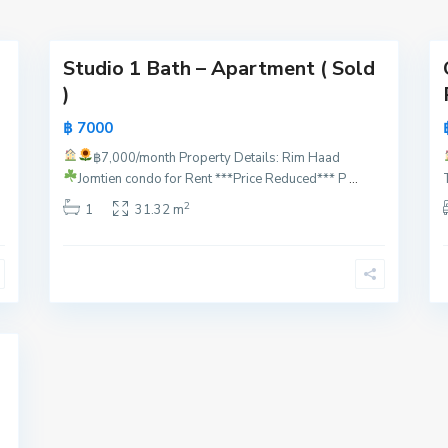
16
a
18
Studio 1 Bath – Apartment ( Sold
)
฿ 7000
฿7,000/month
Property Details:
Rim Haad
Jomtien condo for Rent ***Price Reduced***
P
...
2
1
31.32 m