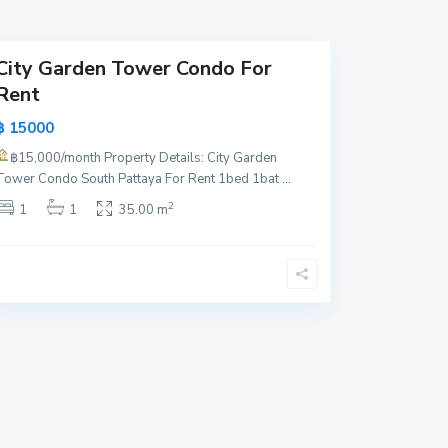
a
City Garden Tower Condo For
Rent
฿ 15000
฿15,000/month
Property Details: City Garden
Tower Condo South Pattaya For Rent 1bed 1bat
...
2
1
1
35.00 m