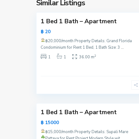
Similar Listings
20
a
1 Bed 1 Bath – Apartment
฿ 20
฿20,000/month
Property Details: Grand Florida
Condominium for Rent 1 Bed, 1 Bath Size: 3
...
P
2
1
1
36.00 m
a
t
t
a
y
15
a
1 Bed 1 Bath – Apartment
฿ 15000
฿15,000/month
Property Details: Supali Mare
Pattaya for Rent
Project Modern Style wit
...