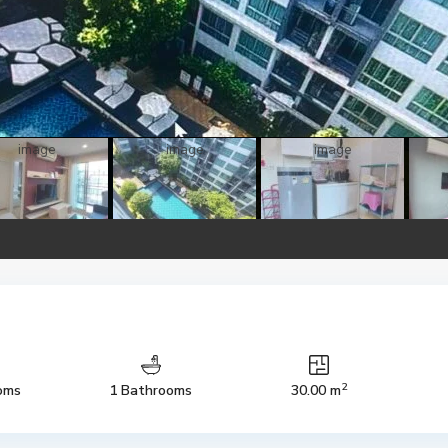
2
oms
1 Bathrooms
30.00 m