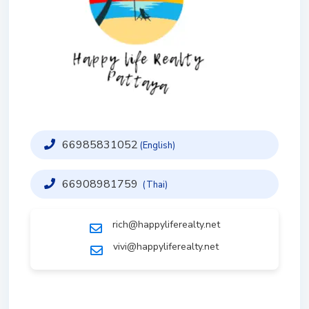
66985831052
(English)
66908981759
(Thai)
rich@happyliferealty.net
vivi@happyliferealty.net