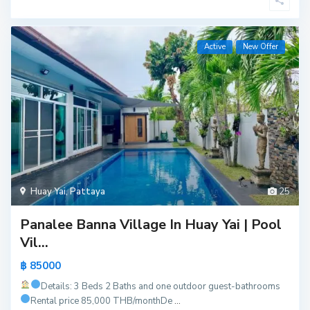
Active
New Offer
Huay Yai
,
Pattaya
25
Panalee Banna Village In Huay Yai | Pool
Vil...
฿ 85000
Details: 3 Beds 2 Baths and one outdoor guest-bathrooms
Rental price 85,000 THB/month
De
...