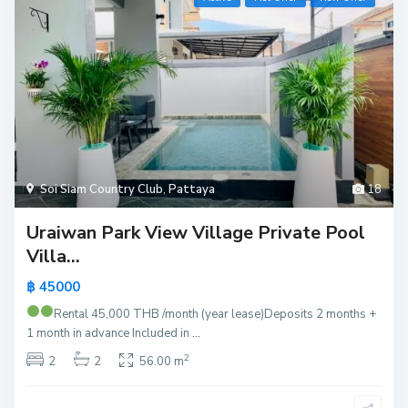
Soi Siam Country Club
,
Pattaya
18
Uraiwan Park View Village Private Pool
Villa...
฿ 45000
Rental 45,000 THB /month (year lease)
Deposits 2 months +
1 month in advance Included in
...
2
2
2
56.00 m