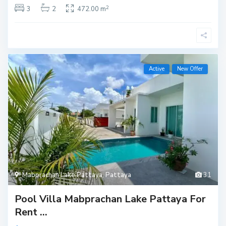
2
3
2
472.00 m
Active
New Offer
Mabprachan Lake Pattaya
,
Pattaya
31
Pool Villa Mabprachan Lake Pattaya For
Rent ...