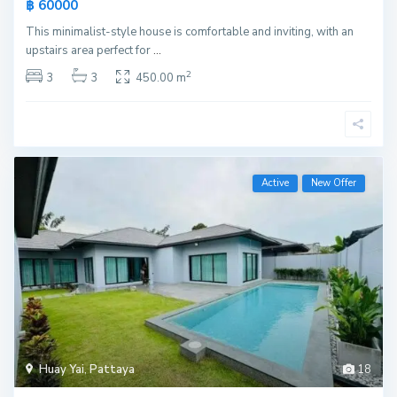
฿ 60000
This minimalist-style house is comfortable and inviting, with an
upstairs area perfect for
...
2
3
3
450.00 m
Active
New Offer
Huay Yai
,
Pattaya
18